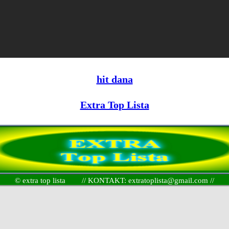
hit dana
Extra Top Lista
© extra top lista // KONTAKT: extratoplista@gmail.com //