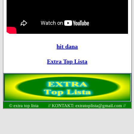
hit dana
Extra Top Lista
© extra top lista // KONTAKT: extratoplista@gmail.com //