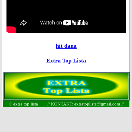
hit dana
Extra Top Lista
© extra top lista // KONTAKT: extratoplista@gmail.com //