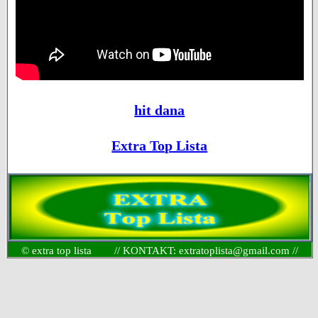
hit dana
Extra Top Lista
© extra top lista // KONTAKT: extratoplista@gmail.com //