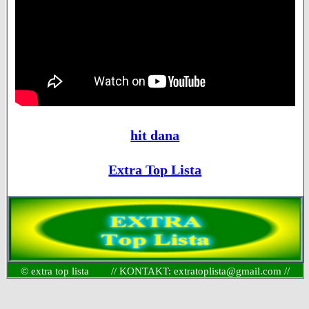
hit dana
Extra Top Lista
© extra top lista // KONTAKT: extratoplista@gmail.com //