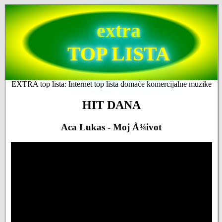
extra
TOP LISTA
EXTRA top lista: Internet top lista domaće komercijalne muzike
HIT DANA
Aca Lukas - Moj Å¾ivot