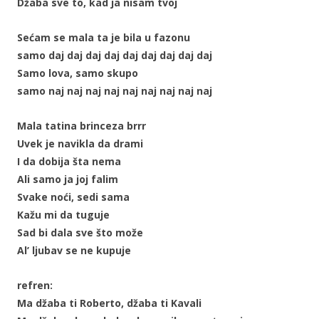
Džaba sve to, kad ja nisam tvoj
Sećam se mala ta je bila u fazonu
samo daj daj daj daj daj daj daj daj daj
Samo lova, samo skupo
samo naj naj naj naj naj naj naj naj naj
Mala tatina brinceza brrr
Uvek je navikla da drami
I da dobija šta nema
Ali samo ja joj falim
Svake noći, sedi sama
Kažu mi da tuguje
Sad bi dala sve što može
Al’ ljubav se ne kupuje
refren:
Ma džaba ti Roberto, džaba ti Kavali