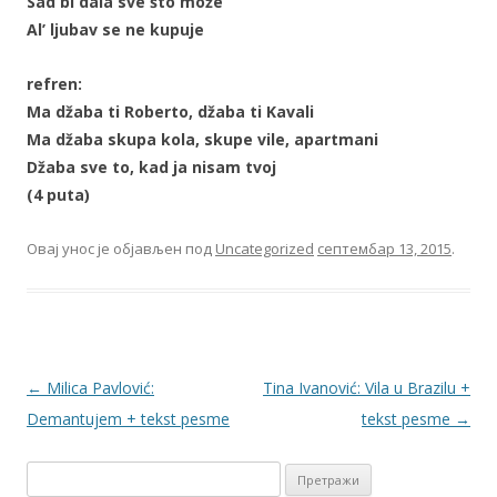
Sad bi dala sve što može
Al’ ljubav se ne kupuje
refren:
Ma džaba ti Roberto, džaba ti Kavali
Ma džaba skupa kola, skupe vile, apartmani
Džaba sve to, kad ja nisam tvoj
(4 puta)
Овај унос је објављен под
Uncategorized
септембар 13, 2015
.
←
Milica Pavlović:
Tina Ivanović: Vila u Brazilu +
Demantujem + tekst pesme
tekst pesme
→
П