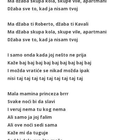
Ma džaba skupa kola, skupe vile, apartmani
Džaba sve to, kad ja nisam tvoj
Ma džaba ti Roberto, džaba ti Kavali
Ma džaba skupa kola, skupe vile, apartmani
Džaba sve to, kad ja nisam tvoj
I samo onda kada joj nešto ne prija
Kaže baj baj baj baj baj baj baj baj baj
I možda vratiće se nikad možda ipak
nisi taj taj taj taj taj taj taj taj taj
Mala mamina princeza brrr
Svake noći bi da slavi
I veruj nema tu kog nema
Ali samo ja joj falim
Ali ove noći sedi sama
Kaže mi da tuguje