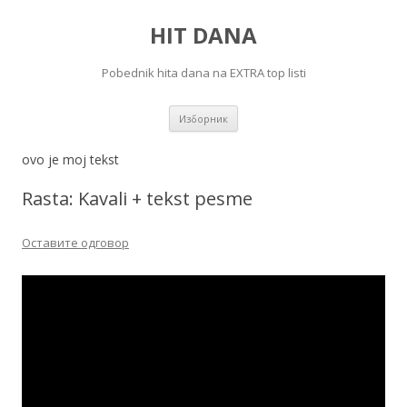
HIT DANA
Pobednik hita dana na EXTRA top listi
Скочи
Изборник
на
садржај
ovo je moj tekst
Rasta: Kavali + tekst pesme
Оставите одговор